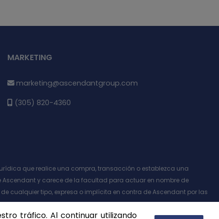
MARKETING
marketing@ascendantgroup.com
(305) 820-4360
 o jurídica que realice una compra, transacción o establezca una
e Ascendant y carece de la facultad para actuar en nombre de
 de cualquier tipo, expresa o implícita en contra de Ascendant por las
ro tráfico. Al continuar utilizando