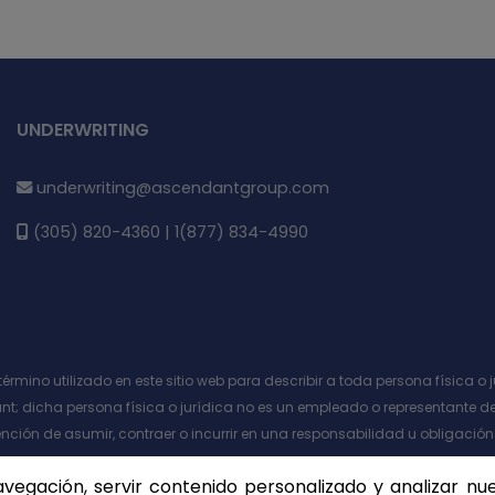
UNDERWRITING
underwriting@ascendantgroup.com
(305) 820-4360 | 1(877) 834-4990
o término utilizado en este sitio web para describir a toda persona física
t; dicha persona física o jurídica no es un empleado o representante d
ención de asumir, contraer o incurrir en una responsabilidad u obligación
gación, servir contenido personalizado y analizar nuest