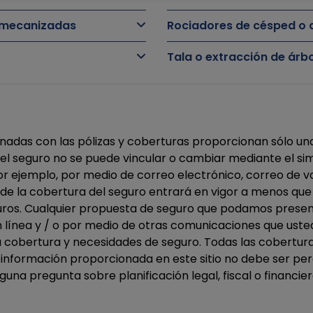
o mecanizadas
Rociadores de césped o 
Tala o extracción de ár
onadas con las pólizas y coberturas proporcionan sólo un
l seguro no se puede vincular o cambiar mediante el simp
or ejemplo, por medio de correo electrónico, correo de vo
ión de la cobertura del seguro entrará en vigor a menos q
uros. Cualquier propuesta de seguro que podamos present
 en línea y / o por medio de otras comunicaciones que u
su cobertura y necesidades de seguro. Todas las cobertura
 La información proporcionada en este sitio no debe ser 
guna pregunta sobre planificación legal, fiscal o financi