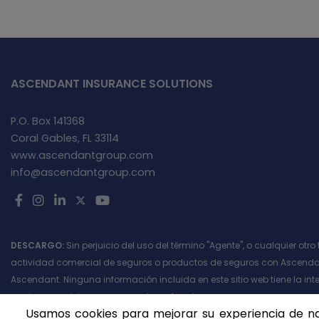
ASCENDANT INSURANCE SOLUTIONS
P.O. Box 141368
Coral Gables, FL 33114
www.ascendantgroup.com
info@ascendantgroup.com
DESCARGO:
Sin perjuicio del uso del término "Agente", o cualquier otr
actividad comercial de seguros o productos de seguros con Ascendan
Ascendant. Ninguna información incluida en este sitio web tiene la int
acciones, omisiones o errores de un Agente.
Usamos cookies para mejorar su experiencia de nave